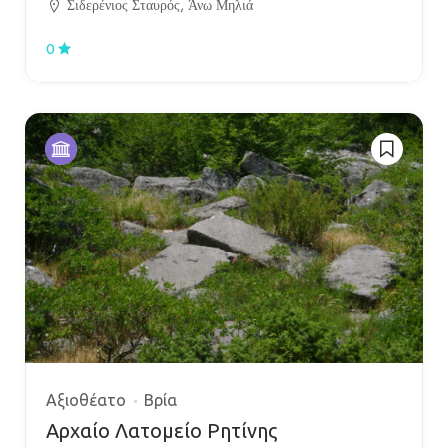
Σιδερένιος Σταυρός, Άνω Μηλιά
0
Αξιοθέατο
Βρία
Αρχαίο Λατομείο Ρητίνης