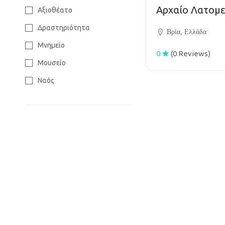
Πολιτισμός
Αρχαίο Λατομε
Αξιοθέατο
Τουρισμός
Δραστηριότητα
Βρία, Ελλάδα
Μνημείο
0
(0 Reviews)
Μουσείο
Ναός
Πολιτισμός
Πολιτιστικό Κέντρο
Χώρος Αναψυχής