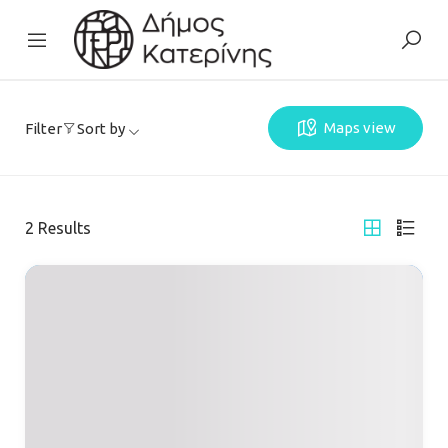
Maps view
Filter
Sort by
2
Results