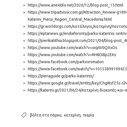
https://www.anexitilo.net/2020/12/blog-post_15.html
https://www.tripadvisor.com.gr/Attraction_Review-g18
Katerini_Pieria_Region_Central_Macedonia.html
https://gr.worldorgs.com/κατάλογος/κατερίνη/παντοπ
https://eptanews.gr/endiaferonta/parko-katerinis-sintri
https://pierikialithia.blogspot.com/2021/04/blog-post_4
https://www.youtube.com/watch?v=oiqAV0QXxOs
https://www.youtube.com/watch?v=RH8DI8p2EKs
https://www.facebook.com/parkoxromaton
https://www.facebook.com/watch/?v=1015589919942
https://pieriaguide.gr/parko-katerinis/
https://www.google.gr/travel/entity/key/ChgI8sfZ5
https://katerini.gr/2021/06/24/κατερίνη-διακοπές-και-
βόλτα στο πάρκο
κατερίνη
πιερία