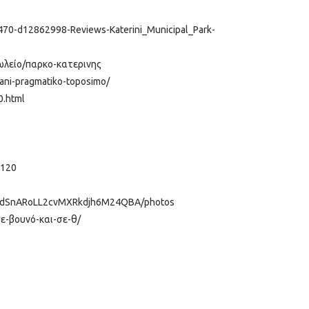
9470-d12862998-Reviews-Katerini_Municipal_Park-
ωλείο/παρκο-κατερινης
vani-pragmatiko-toposimo/
0.html
5120
s-GhdSnARoLL2cvMXRkdjh6M24QBA/photos
σε-βουνό-και-σε-θ/