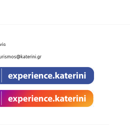
νία
urismos@katerini.gr