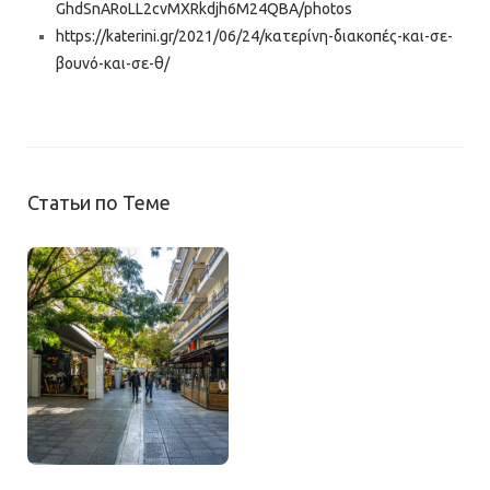
GhdSnARoLL2cvMXRkdjh6M24QBA/photos
https://katerini.gr/2021/06/24/κατερίνη-διακοπές-και-σε-
βουνό-και-σε-θ/
Статьи по Теме