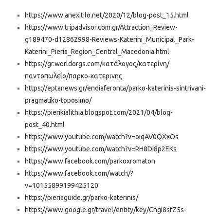
https://www.anexitilo.net/2020/12/blog-post_15.html
https://www.tripadvisor.com.gr/Attraction_Review-
g189470-d12862998-Reviews-Katerini_Municipal_Park-
Katerini_Pieria_Region_Central_Macedonia.html
https://gr.worldorgs.com/κατάλογος/κατερίνη/
παντοπωλείο/παρκο-κατερινης
https://eptanews.gr/endiaferonta/parko-katerinis-sintrivani-
pragmatiko-toposimo/
https://pierikialithia.blogspot.com/2021/04/blog-
post_40.html
https://www.youtube.com/watch?v=oiqAV0QXxOs
https://www.youtube.com/watch?v=RH8DI8p2EKs
https://www.facebook.com/parkoxromaton
https://www.facebook.com/watch/?
v=10155899199425120
https://pieriaguide.gr/parko-katerinis/
https://www.google.gr/travel/entity/key/ChgI8sfZ5s-