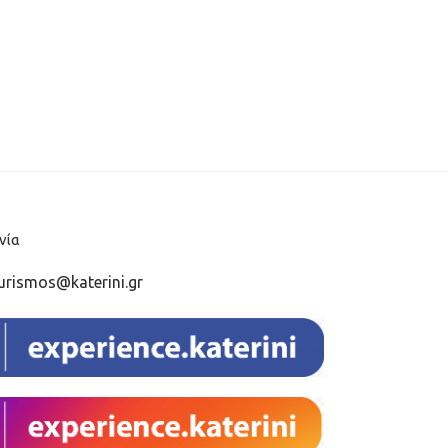
νία
urismos@katerini.gr