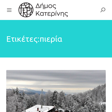
Ετικέτες:πιερία