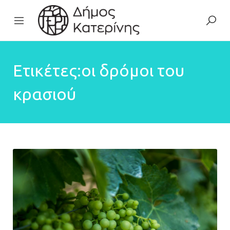
Ετικέτες:οι δρόμοι του
κρασιού