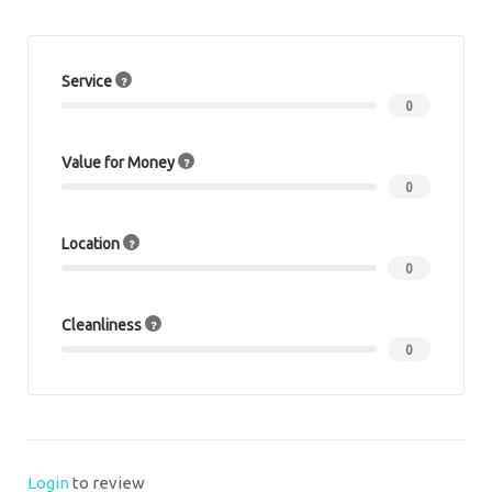
Service
0
Value for Money
0
Location
0
Cleanliness
0
Login
to review