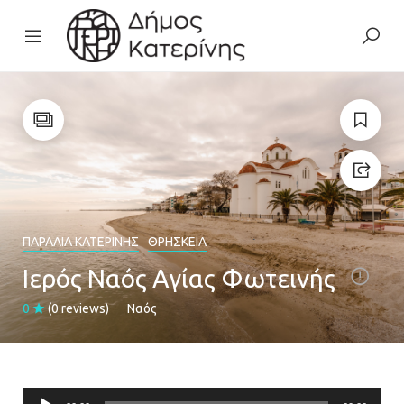
ΠΑΡΑΛΊΑ ΚΑΤΕΡΊΝΗΣ
ΘΡΗΣΚΕΊΑ
Ιερός Ναός Αγίας Φωτεινής
0
(0 reviews)
Ναός
Πρόγραμμα