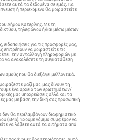
σετε αυτά τα δεδομένα σε εμάς. Για
πνευση ή περιεχόμενο θα μοιραστείτε
του Δήμου Κατερίνης. Με τη
αδικτύου, τηλεφώνου ή/και μέσω μέσων
 ειδοποιήσεις για τις προσφορές μας,
ς επιτρέπουν να μοιραστείτε τις
τρέπει την ανταλλαγή πληροφοριών με
τητα να ανακαλέσετε τη συγκατάθεση
νισμούς που θα διεξάγει μελλοντικά.
οιράζεστε μαζί μας, μας δίνουν τη
ήσουμε ένα αρχείο των ερωτημάτων/
ομικές μας υποχρεώσεις αλλά και τα
ες μας με βάση την δική σας προσωπική
τα δεν θα περιλαμβάνουν διαφημιστικό
νου (SMS). Έχουμε νόμιμο συμφέρον να
θείτε να λάβετε αυτά τα αιτήματα από
λλες παράνομες δραστηριότητες: Αυτό