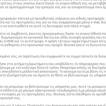
τρίτους στους οποίους έχετε δώσει τη συγκατάθεσή σας να μεταβιβά
ει να προσαρμόσουμε την εμπειρία σας και να αποφασίσουμε ποια έμ
ηροφοριών σχετικά με προωθητικές ενέργειες και ειδικές προσφορές 
α και τις προτιμήσεις σας για να σας ενημερώνουμε μέσω e-mail, δι
τε να εναντιωθείτε σε αυτή τη λειτουργία ανά πάσα στιγμή.
ρείτε να λαμβάνετε, έχοντας προηγουμένως δώσει τη συγκατάθεσή σας,
 διαμοιρασμού σε κοινωνικά δίκτυα και άλλα συναφή εργαλεία που σα
δες ή ΜΜΕ και το αντίστροφο. Η χρήση τέτοιων χαρακτηριστικών επι
 έχετε καθορίσει στο προσωπικό σας προφίλ. Φυσικά έχετε τη δυνατό
ομένα σας, σε περίπτωση που συμφωνείτε να συμμετάσχετε σε διαγω
ήσει στα αιτήματα/ερωτήματα που υποβάλλετε. Οι πληροφορίες που μ
τήσουμε με τον καλύτερο δυνατό τρόπο. Μπορούμε επίσης να διατηρ
ποιαδήποτε μελλοντική επικοινωνία. Το κάνουμε αυτό με βάση τις ν
τή εξυπηρέτηση και να είμαστε σε θέση να βελτιώσουμε τις υπηρεσί
νου να μπορούμε να βελτιώσουμε τις υπηρεσίες μας. Αυτά τα μηνύμα
στέλλονται με μήνυμα ηλεκτρονικού ταχυδρομείου ή με μήνυμα κειμέ
ο συναφείς με τις προτιμήσεις σας. Φυσικά, είστε ελεύθεροι να αρνη
γαριασμό σας.
κών μας ή τρίτων.
Προστασία του λογαριασμού σας από απάτες και ά