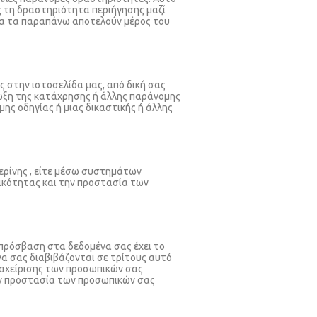
 τη δραστηριότητα περιήγησης μαζί
Όλα τα παραπάνω αποτελούν μέρος του
 στην ιστοσελίδα μας, από δική σας
ίωξη της κατάχρησης ή άλλης παράνομης
ης οδηγίας ή μιας δικαστικής ή άλλης
ερίνης , είτε μέσω συστημάτων
τικότητας και την προστασία των
πρόσβαση στα δεδομένα σας έχει το
να σας διαβιβάζονται σε τρίτους αυτό
διαχείρισης των προσωπικών σας
ην προστασία των προσωπικών σας