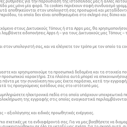
ένες ρυθμίσεις για την παρουσίαση της ιστοσελίδας μας ή άλλες λειτ
ελίδα μας μόνο μία φορά. Τα cookies περιέχουν σαφή συνδυασμό γρα
αυτά αποθηκεύονται στον υπολογιστή σας προσωρινά και μεταδίδοντα
 περιόδου, τα οποία δεν είναι αποθηκευμένα στο σκληρό σας δίσκο κ
ιεχόμενο στους Δικτυακούς Τόπους ή στα Apps μας, θα χρησιμοποιήσο
 λαμβάνετε ειδοποιήσεις Apps ή – για τους Δικτυακούς μας Τόπους –
ι στον υπολογιστή σας, και να ελέγχετε τον τρόπο με τον οποίο τα c
αστε και χρησιμοποιούμε τα προσωπικά δεδομένα και τα στοιχεία πο
προσωπικού χαρακτήρα. Στα πλαίσια αυτά μπορεί να επικοινωνήσουμ
 πάντα με την συναίνεση που μας έχετε παράσχει, κατά την εγγραφή,
ατά τις προηγούμενες εισόδους σας στο ιστότοπό μας.
 συμπληρώσετε ηλεκτρονικά πεδία στα οποία υπάρχουν υποχρεωτικά 
 ολοκλήρωση της εγγραφής στις οποίες αναγκαστικά περιλαμβάνονται
ς – αξιολόγησης και ειδικές προωθητικές ενέργειες.
ιο σχετικές με τα ενδιαφέροντά σας. Για να μας βοηθήσετε να διαμ
 συγκεντρώθηκαν σε όλη τη μεταξύ μας σχέση. Για το σκοπό αυτό, σ