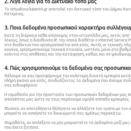
2.
Λίγα λόγια για το Δικτυακό τόπο
μας
Το virtualtour.katerini.gr αποτελεί τον δικτυακό τόπο του Δήμου 
Κατερίνης.
3. Ποια δεδομένα προσωπικού χαρακτήρα συλλέγου
Kατά τη διάρκεια κάθε επίσκεψης στην ιστοσελίδα μας, εκτός α
λόγους, όπως η διεύθυνση IP, την οποία διαθέτει ο Internet Service
στο διαδίκτυο που χρησιμοποιείται από εσάς. Αυτές οι τεχνικές 
κανόνα, χρησιμοποιούμε τεχνικά στοιχεία, ωστόσο, μόνο στο βαθμό 
ενάντια στις επιθέσεις και την κατάχρηση, καθώς και σε ψευδώνυ
4. Πώς χρησιμοποιούμε τα δεδομένα σας προσωπικ
Θέλουμε να σας προσφέρουμε την καλύτερη δυνατή εμπειρία κατά 
πλήρη εικόνα για εσάς, συνδυάζοντας τα Δεδομένα που έχουμε συλλ
σας ενδιαφέρουν.
Η νομοθεσία για την προστασία των προσωπικών δεδομένων μας επ
επισκέπτες μας ώστε να τους παρέχουμε υψηλό επίπεδο εμπειρίας.
Φυσικά, αν οποτεδήποτε θελήσετε να αλλάξετε τον τρόπο με τον οπ
μπορείτε να ασκήσετε τα δικαιώματά σας αμέσως παρακάτω.
Θυμηθείτε, αν επιλέξετε να μην μοιραστείτε τα Δεδομένα μαζί μας
που έχετε ζητήσει.