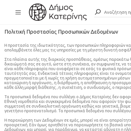
Πολιτική Προστασίας Προσωπικών Δεδομένων
Η προστασία της ιδιωτικότητας, των προσωπικών πληροφοριών κα
απολαμβάνετε όλες μας τις υπηρεσίες με τη μέγιστη δυνατή ασφάλ
Στα πλαίσια αυτής της διαρκούς προσπάθειας, αμέσως παρακάτω θ
δικαιώματά σας σε αυτό, ώστε στη συνέχεια, αν συμφωνείτε, να 
είναι κάθε πληροφορία που αναφέρεται σε εσάς τα φυσικά πρόσωπ
ταυτότητάς σας. Ενδεικτικά τέτοιες πληροφορίες είναι το ονοματ
πραγματοποιείται με ή χωρίς τη χρήση αυτοματοποιημένων μέσων
καταχώριση ή οργάνωση , η διάρθρωση, η αποθήκευση η προσαρμογή
κάθε άλλη μορφή διάθεσης , η συσχέτιση, ο συνδυασμός, ο περιορ
Τα προσωπικά δεδομένα που συλλέγει ο Δήμος Κατερίνης δεν αφορο
Εθνική νομοθεσία και συγκεκριμένα δεδομένα που αφορούν την φυλ
συμμετοχή σε συνδικαλιστική οργάνωση καθώς και γενετικά, βιομε
γενετήσιο προσανατολισμό. Τα προσωπικά δεδομένα που συλλέγουμ
Η παραχώρηση των Δεδομένων σε εμάς, μπορεί να είναι απαραίτητη 
προαιρετική. Εάν όμως αρνηθείτε να παραχωρήσετε τα βασικά υποχ
Δεδομένων, και μπορεί, για παράδειγμα, να καταστεί αδύνατη η π