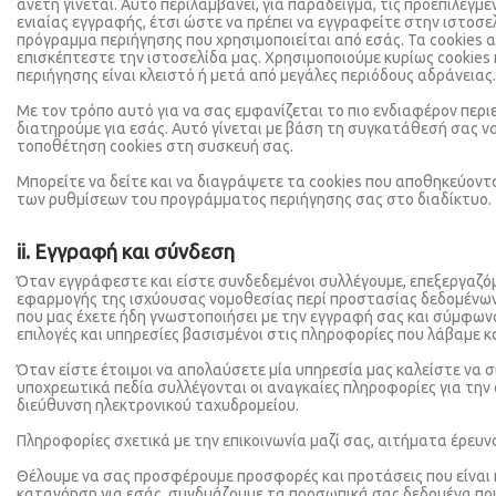
άνετη γίνεται. Αυτό περιλαμβάνει, για παράδειγμα, τις προεπιλεγμ
ενιαίας εγγραφής, έτσι ώστε να πρέπει να εγγραφείτε στην ιστοσ
πρόγραμμα περιήγησης που χρησιμοποιείται από εσάς. Τα cookies 
επισκέπτεστε την ιστοσελίδα μας. Χρησιμοποιούμε κυρίως cookies
περιήγησης είναι κλειστό ή μετά από μεγάλες περιόδους αδράνειας.
Με τον τρόπο αυτό για να σας εμφανίζεται το πιο ενδιαφέρον περ
διατηρούμε για εσάς. Αυτό γίνεται με βάση τη συγκατάθεσή σας να
τοποθέτηση cookies στη συσκευή σας.
Μπορείτε να δείτε και να διαγράψετε τα cookies που αποθηκεύοντα
των ρυθμίσεων του προγράμματος περιήγησης σας στο διαδίκτυο.
ii. Εγγραφή και σύνδεση
Όταν εγγράφεστε και είστε συνδεδεμένοι συλλέγουμε, επεξεργαζόμ
εφαρμογής της ισχύουσας νομοθεσίας περί προστασίας δεδομένων 
που μας έχετε ήδη γνωστοποιήσει με την εγγραφή σας και σύμφωνα
επιλογές και υπηρεσίες βασισμένοι στις πληροφορίες που λάβαμε κ
Όταν είστε έτοιμοι να απολαύσετε μία υπηρεσία μας καλείστε να
υποχρεωτικά πεδία συλλέγονται οι αναγκαίες πληροφορίες για την
διεύθυνση ηλεκτρονικού ταχυδρομείου.
Πληροφορίες σχετικά με την επικοινωνία μαζί σας, αιτήματα έρευνα
Θέλουμε να σας προσφέρουμε προσφορές και προτάσεις που είναι π
κατανόηση για εσάς, συνδυάζουμε τα προσωπικά σας δεδομένα που