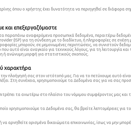
Κατερίνης όπου ο χρήστης έχει δυνατότητα να περιηγηθεί σε διάφορα 
με και επεξεργαζόμαστε
πό τα παραπάνω αναφερόμενα προσωπικά δεδομένα, περαιτέρω δεδομέν
 Provider (ISP) για τη σύνδεση με το διαδίκτυο, ή πληροφορίες σε σχέσ
πληροφορίες μπορούν, σε μεμονωμένες περιπτώσεις, να συνιστούν δεδ
που αυτό είναι αναγκαίο για τεχνικούς λόγους, για τη λειτουργία κα
μη ή ανώνυμη μορφή για στατιστικούς σκοπούς.
ού χαρακτήρα
την πλοήγησή σας στον ιστότοπό μας. Για να το πετύχουμε αυτό είν
έξει. Στη συνέχεια, χρησιμοποιούμε τα Δεδομένα σας για να σας προ
ιτρέπει τα ανωτέρω στο πλαίσιο του νόμιμου συμφέροντος μας και 
οίο χρησιμοποιούμε τα Δεδομένα σας, θα βρείτε λεπτομέρειες για το
 ή να αρνηθείτε ορισμένα δικαιώματα επικοινωνίας, ίσως να μην μπο