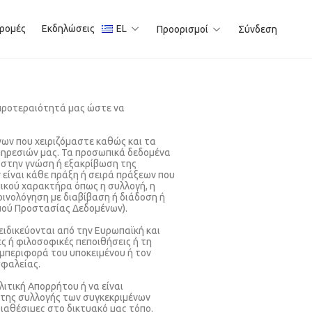
ρομές
Εκδηλώσεις
EL
Προορισμοί
Σύνδεση
 προτεραιότητά μας ώστε να
ων που χειριζόμαστε καθώς και τα
πηρεσιών μας. Τα προσωπικά δεδομένα
 στην γνώση ή εξακρίβωση της
 είναι κάθε πράξη ή σειρά πράξεων που
ικού χαρακτήρα όπως η συλλογή, η
οινολόγηση με διαβίβαση ή διάδοση ή
σμού Προστασίας Δεδομένων).
ειδικεύονται από την Ευρωπαϊκή και
ς ή φιλοσοφικές πεποιθήσεις ή τη
υμπεριφορά του υποκειμένου ή τον
σφαλείας.
ιτική Απορρήτου ή να είναι
ς της συλλογής των συγκεκριμένων
ιαθέσιμες στο δικτυακό μας τόπο.