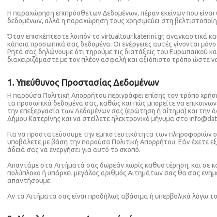
Η παραχώρηση επιπρόσθετων Δεδομένων, πέραν εκείνων που είναι υπ
δεδομένων, αλλά η παραχώρηση τους χρησιμεύει στη βελτιστοποί
Όταν επισκέπτεστε λοιπόν το virtualtour.katerini.gr, αναγκαστικά
κάποια προσωπικά σας δεδομένα. Οι ενέργειες αυτές γίνονται μόν
Ρητά σας δηλώνουμε ότι τηρούμε τις διατάξεις του Ευρωπαϊκού κα
διαχειριζόμαστε με τον πλέον ασφαλή και αξιόπιστο τρόπο ώστε ν
1. Υπεύθυνος Προστασίας Δεδομένων
Η παρούσα Πολιτική Απορρήτου περιγράφει επίσης τον τρόπο χρήση
τα προσωπικά δεδομένα σας, καθώς και πώς μπορείτε να επικοινωνε
την επεξεργασία των Δεδομένων σας (ερώτηση ή αίτημα) και την
Δήμου Κατερίνης και να στείλετε ηλεκτρονικό μήνυμα στο info@data
Για να προστατεύσουμε την εμπιστευτικότητα των πληροφοριών 
υποβάλετε με βάση την παρούσα Πολιτική Απορρήτου. Εάν έχετε εξο
άδειά σας να ενεργήσει για αυτό το σκοπό.
Απαντάμε στα Αιτήματά σας δωρεάν χωρίς καθυστέρηση, και σε κάθ
πολύπλοκο ή υπάρχει μεγάλος αριθμός Αιτημάτων σας θα σας ενημ
απαντήσουμε.
Αν τα Αιτήματα σας είναι προδήλως αβάσιμα ή υπερβολικά λόγω 