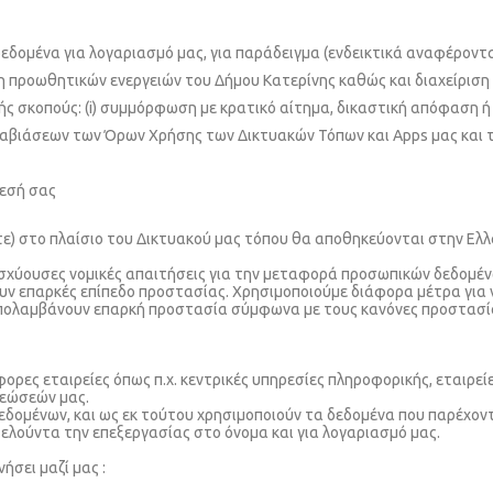
ομένα για λογαριασμό μας, για παράδειγμα (ενδεικτικά αναφέρονται) 
η προωθητικών ενεργειών του Δήμου Κατερίνης καθώς και διαχείριση 
ής σκοπούς: (i) συμμόρφωση με κρατικό αίτημα, δικαστική απόφαση ή 
ιάσεων των Όρων Χρήσης των Δικτυακών Τόπων και Apps μας και των π
θεσή σας
ε) στο πλαίσιο του Δικτυακού μας τόπου θα αποθηκεύονται στην Ελλ
σχύουσες νομικές απαιτήσεις για την μεταφορά προσωπικών δεδομέν
υν επαρκές επίπεδο προστασίας. Χρησιμοποιούμε διάφορα μέτρα για
απολαμβάνουν επαρκή προστασία σύμφωνα με τους κανόνες προστασί
ορες εταιρείες όπως π.χ. κεντρικές υπηρεσίες πληροφορικής, εταιρεί
ρεώσεών μας.
εδομένων, και ως εκ τούτου χρησιμοποιούν τα δεδομένα που παρέχοντ
τελούντα την επεξεργασίας στο όνομα και για λογαριασμό μας.
σει μαζί μας :