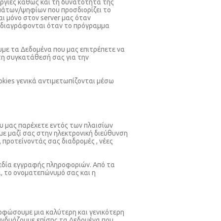
ουργίες καθώς και τη δυνατότητα της
μμάτων/ψηφίων που προσδιορίζει το
ι μόνο στον server μας όταν
αι διαγράφονται όταν το πρόγραμμα
υμε τα Δεδομένα που μας επιτρέπετε να
 τη συγκατάθεσή σας για την
ookies γενικά αντιμετωπίζονται μέσω
υ μας παρέχετε εντός των πλαισίων
ε μαζί σας στην ηλεκτρονική διεύθυνση
 προτείνοντάς σας διαδρομές , νέες
πεδία εγγραφής πληροφοριών. Από τα
, το ονοματεπώνυμό σας και η
ορφώσουμε μια καλύτερη και γενικότερη
υνδυάζουμε επίσης τα Δεδομένα που