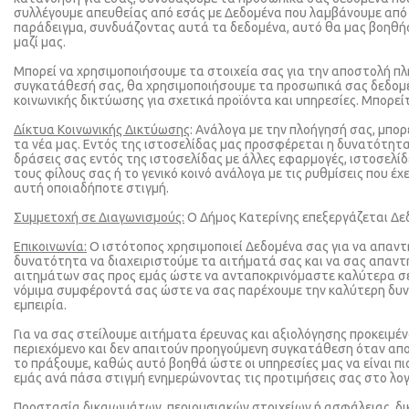
συλλέγουμε απευθείας από εσάς με Δεδομένα που λαμβάνουμε από 
παράδειγμα, συνδυάζοντας αυτά τα δεδομένα, αυτό θα μας βοηθήσ
μαζί μας.
Μπορεί να χρησιμοποιήσουμε τα στοιχεία σας για την αποστολή πλ
συγκατάθεσή σας, θα χρησιμοποιήσουμε τα προσωπικά σας δεδομέν
κοινωνικής δικτύωσης για σχετικά προϊόντα και υπηρεσίες. Μπορεί
Δίκτυα Κοινωνικής Δικτύωσης
: Ανάλογα με την πλοήγησή σας, μπο
τα νέα μας. Εντός της ιστοσελίδας μας προσφέρεται η δυνατότητα
δράσεις σας εντός της ιστοσελίδας με άλλες εφαρμογές, ιστοσελί
τους φίλους σας ή το γενικό κοινό ανάλογα με τις ρυθμίσεις που
αυτή οποιαδήποτε στιγμή.
Συμμετοχή σε Διαγωνισμούς:
O Δήμος Κατερίνης επεξεργάζεται Δεδ
Επικοινωνία:
Ο ιστότοπος χρησιμοποιεί Δεδομένα σας για να απαντ
δυνατότητα να διαχειριστούμε τα αιτήματά σας και να σας απαν
αιτημάτων σας προς εμάς ώστε να ανταποκρινόμαστε καλύτερα σε ο
νόμιμα συμφέροντά σας ώστε να σας παρέχουμε την καλύτερη δυνα
εμπειρία.
Για να σας στείλουμε αιτήματα έρευνας και αξιολόγησης προκειμέ
περιεχόμενο και δεν απαιτούν προηγούμενη συγκατάθεση όταν απο
το πράξουμε, καθώς αυτό βοηθά ώστε οι υπηρεσίες μας να είναι πι
εμάς ανά πάσα στιγμή ενημερώνοντας τις προτιμήσεις σας στο λο
Προστασία δικαιωμάτων, περιουσιακών στοιχείων ή ασφάλειας, δι