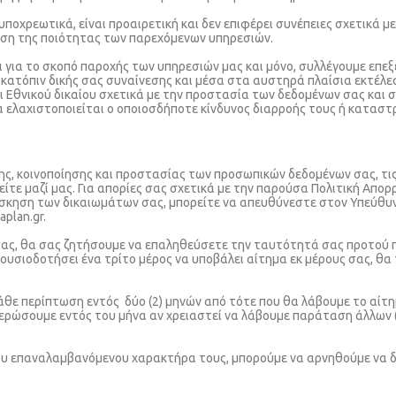
οχρεωτικά, είναι προαιρετική και δεν επιφέρει συνέπειες σχετικά μ
ηση της ποιότητας των παρεχόμενων υπηρεσιών.
 και για το σκοπό παροχής των υπηρεσιών μας και μόνο, συλλέγουμε επ
ο κατόπιν δικής σας συναίνεσης και μέσα στα αυστηρά πλαίσια εκτέλ
ι Εθνικού δικαίου σχετικά με την προστασία των δεδομένων σας και 
α ελαχιστοποιείται ο οποιοσδήποτε κίνδυνος διαρροής τους ή καταστ
ς, κοινοποίησης και προστασίας των προσωπικών δεδομένων σας, τις
ίτε μαζί μας. Για απορίες σας σχετικά με την παρούσα Πολιτική Απορ
 άσκηση των δικαιωμάτων σας, μπορείτε να απευθύνεστε στον Υπεύθ
plan.gr.
σας, θα σας ζητήσουμε να επαληθεύσετε την ταυτότητά σας προτού 
υσιοδοτήσει ένα τρίτο μέρος να υποβάλει αίτημα εκ μέρους σας, θα τ
ε περίπτωση εντός δύο (2) μηνών από τότε που θα λάβουμε το αίτημα
ερώσουμε εντός του μήνα αν χρειαστεί να λάβουμε παράταση άλλων (
του επαναλαμβανόμενου χαρακτήρα τους, μπορούμε να αρνηθούμε να 