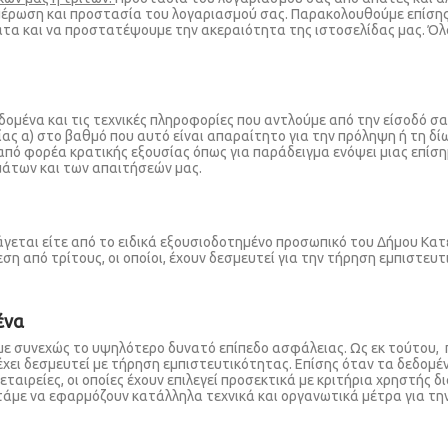
ημέρωση και προστασία του λογαριασμού σας. Παρακολουθούμε επίσης
ματα και να προστατέψουμε την ακεραιότητα της ιστοσελίδας μας. 
μένα και τις τεχνικές πληροφορίες που αντλούμε από την είσοδό σας
ίας α) στο βαθμό που αυτό είναι απαραίτητο για την πρόληψη ή τη δ
πό φορέα κρατικής εξουσίας όπως για παράδειγμα ενόψει μιας επίσημ
μάτων και των απαιτήσεών μας.
άγεται είτε από το ειδικά εξουσιοδοτημένο προσωπικό του Δήμου Κατ
ση από τρίτους, οι οποίοι, έχουν δεσμευτεί για την τήρηση εμπιστευ
ένα
ε συνεχώς το υψηλότερο δυνατό επίπεδο ασφάλειας. Ως εκ τούτου, 
χει δεσμευτεί με τήρηση εμπιστευτικότητας. Επίσης όταν τα δεδομέ
ταιρείες, οι οποίες έχουν επιλεγεί προσεκτικά με κριτήρια χρηστής 
τάμε να εφαρμόζουν κατάλληλα τεχνικά και οργανωτικά μέτρα για τ