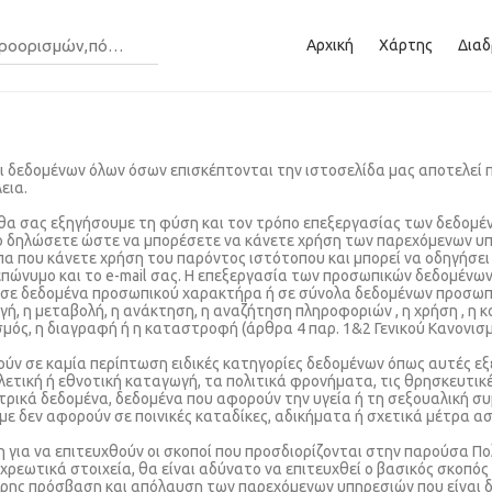
Αρχική
Χάρτης
Διαδ
ι δεδομένων όλων όσων επισκέπτονται την ιστοσελίδα μας αποτελεί
εια.
α σας εξηγήσουμε τη φύση και τον τρόπο επεξεργασίας των δεδομέν
το δηλώσετε ώστε να μπορέσετε να κάνετε χρήση των παρεχόμενων υ
α που κάνετε χρήση του παρόντος ιστότοπου και μπορεί να οδηγήσει
επώνυμο και το e-mail σας. Η επεξεργασία των προσωπικών δεδομένων
 σε δεδομένα προσωπικού χαρακτήρα ή σε σύνολα δεδομένων προσωπ
, η μεταβολή, η ανάκτηση, η αναζήτηση πληροφοριών , η χρήση , η κ
ισμός, η διαγραφή ή η καταστροφή (άρθρα 4 παρ. 1&2 Γενικού Κανονι
ύν σε καμία περίπτωση ειδικές κατηγορίες δεδομένων όπως αυτές εξ
ετική ή εθνοτική καταγωγή, τα πολιτικά φρονήματα, τις θρησκευτικέ
τρικά δεδομένα, δεδομένα που αφορούν την υγεία ή τη σεξουαλική σ
ε δεν αφορούν σε ποινικές καταδίκες, αδικήματα ή σχετικά μέτρα α
για να επιτευχθούν οι σκοποί που προσδιορίζονται στην παρούσα Πολ
ρεωτικά στοιχεία, θα είναι αδύνατο να επιτευχθεί ο βασικός σκοπό
λήρης πρόσβαση και απόλαυση των παρεχόμενων υπηρεσιών που είναι δ