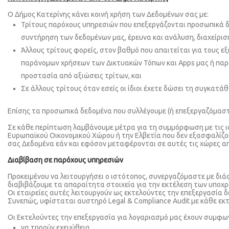
Ο Δήμος Κατερίνης κάνει κοινή χρήση των Δεδομένων σας με:
Τρίτους παρόχους υπηρεσιών που επεξεργάζονται προσωπικά δεδ
συντήρηση των δεδομένων μας, έρευνα και ανάλυση, διαχείρισ
Άλλους τρίτους φορείς, στον βαθμό που απαιτείται για τους εξ
παράνομων χρήσεων των Δικτυακών Τόπων και Apps μας ή παραβ
προστασία από αξιώσεις τρίτων, και
Σε άλλους τρίτους όταν εσείς οι ίδιοι έχετε δώσει τη συγκατά
Επίσης τα προσωπικά δεδομένα που συλλέγουμε (ή επεξεργαζόμαστ
Σε κάθε περίπτωση λαμβάνουμε μέτρα για τη συμμόρφωση με τις ι
Ευρωπαϊκού Οικονομικού Χώρου ή την Ελβετία που δεν εξασφαλίζο
σας Δεδομένα εάν και εφόσον μεταφέρονται σε αυτές τις χώρες 
Διαβίβαση σε παρόχους υπηρεσιών
Προκειμένου να λειτουργήσει ο ιστότοπος, συνεργαζόμαστε με διάφ
διαβιβάζουμε τα απαραίτητα στοιχεία για την εκτέλεση των υποχ
Οι εταιρείες αυτές λειτουργούν ως εκτελούντες την επεξεργασία δ
Συνεπώς, υφίσταται αυστηρό Legal & Compliance Audit με κάθε εκ
Οι Εκτελούντες την επεξεργασία για λογαριασμό μας έχουν συμφωνή
να τηρούν εχεμύθεια,