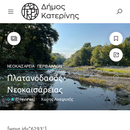
ΝΕΟΚΑΙΣΆΡΕΙΑ
ΠΕΡΙΒΆΛΛΟΝ
Πλατανόδασος
Νεοκαισάρειας
0
(0 reviews)
Χώρος Αναψυχής
[wpvr id=”6293″]