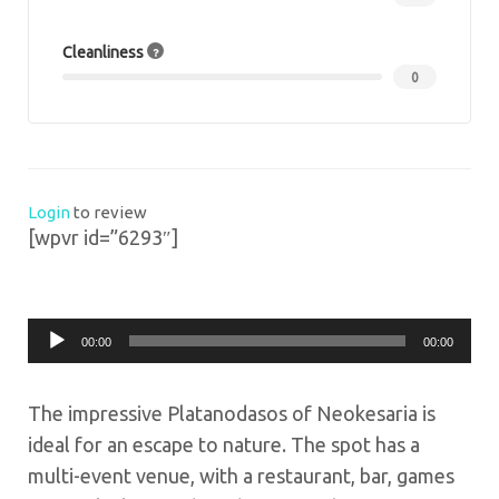
Cleanliness
0
Login
to review
[wpvr id=”6293″]
Πρόγραμμα
00:00
00:00
Αναπαραγωγής
Ήχου
The impressive Platanodasos of Neokesaria is
ideal for an escape to nature. The spot has a
multi-event venue, with a restaurant, bar, games