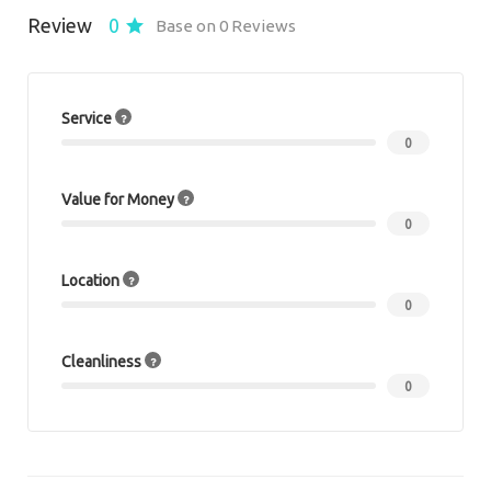
Review
0
Base on 0 Reviews
Service
0
Value for Money
0
Location
0
Cleanliness
0