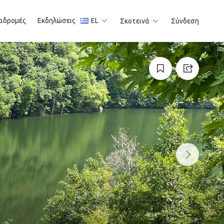
αδρομές
Εκδηλώσεις
EL
Σκοτεινά
Σύνδεση