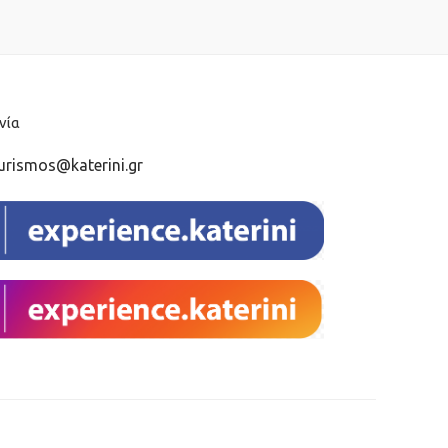
νία
urismos@katerini.gr