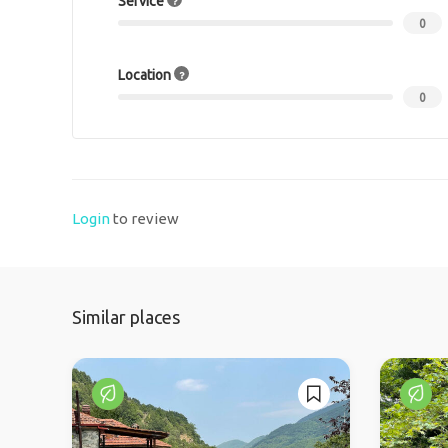
Service
0
Location
0
Login
to review
Similar places