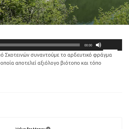
00:00
Χρησιμοποιεί
σμό Σκοτεινών συναντούμε το αρδευτικό φράγμα
τα
πλήκτρα
 οποία αποτελεί αξιόλογο βιότοπο και τόπο
Πάνω/
Κάτω
βέλος
για
να
αυξήσετε
ή
να
μειώσετε
ένταση.