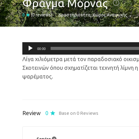
Φράγμα Μόρνας
0
(0 reviews)
Δραστηριότητα
Χώρος Αναψυχής
Πρόγραμμα
00:00
Αναπαραγωγής
Λίγα χιλιόμετρα μετά τον παραδοσιακό οικι
Ήχου
Σκοτεινών όπου σχηματίζεται τεχνητή λίμνη η
ψαρέματος.
Review
0
Base on 0 Reviews