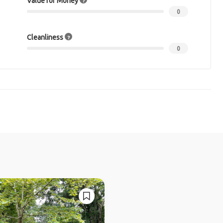
Value for Money
0
Cleanliness
0