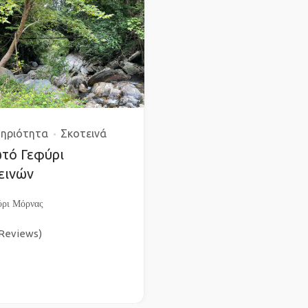
ηριότητα
Σκοτεινά
τό Γεφύρι
εινών
ύρι Μόρνας
 Reviews)