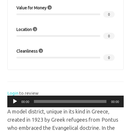
Value for Money
0
Location
0
Cleanliness
0
Login
to review
Πρόγραμμα
00:00
00:00
Αναπαραγωγής
A model district, unique in its kind in Greece,
Ήχου
created in 1923 by Greek refugees from Pontus
who embraced the Evangelical doctrine. In the