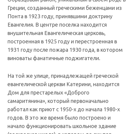
Ήχου
Греции, созданный греческими беженцами из
Понта в 1923 году, принявшими доктрину
Евангелия. В центре поселка находится
внушительная Евангелическая церковь,
построенная в 1925 году и перестроенная в
1931 году после пожара 1930 года, в котором
виноваты фанатичные поджигатели.
На той же улице, принадлежащей греческой
евангелической церкви Катерини, находится
Дом для престарелых «Доброго
самаритянина», который первоначально
работал как приют с 1950-х до начала 1980-х
годов. В это же время было построено и
начало функционировать школьное здание