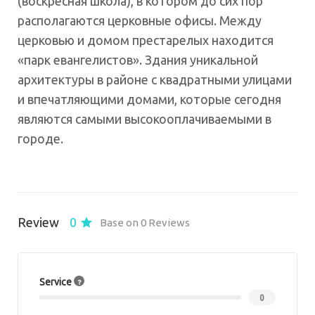
(воскресная школа), в котором до сих пор
располагаются церковные офисы. Между
церковью и домом престарелых находится
«парк евангелистов». Здания уникальной
архитектуры в районе с квадратными улицами
и впечатляющими домами, которые сегодня
являются самыми высокооплачиваемыми в
городе.
Review
0
Base on 0 Reviews
Service
0