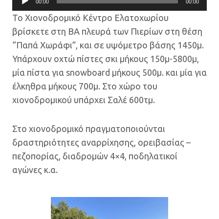
00:00
00:00
Αναπαραγωγής
Το Χιονοδρομικό Κέντρο Ελατοχωρίου
Ήχου
βρίσκετε στη ΒΑ πλευρά των Πιερίων στη θέση
“Παπά Χωράφι”, και σε υψόμετρο βάσης 1450μ.
Υπάρχουν οχτώ πίστες σκι μήκους 150μ-5800μ,
μία πίστα για snowboard μήκους 500μ. και μία για
έλκηθρα μήκους 700μ. Στο χώρο του
χιονοδρομικού υπάρχει Σαλέ 600τμ.
Στο χιονοδρομικό πραγματοποιούνται
δραστηριότητες αναρρίχησης, ορειβασίας –
πεζοπορίας, διαδρομών 4×4, ποδηλατικοί
αγώνες κ.α.