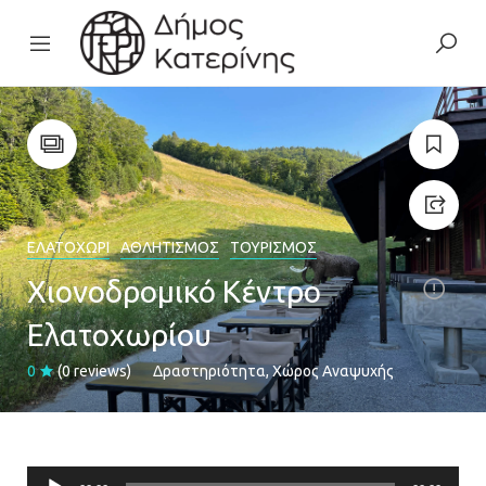
ΕΛΑΤΟΧΏΡΙ
ΑΘΛΗΤΙΣΜΌΣ
ΤΟΥΡΙΣΜΌΣ
Χιονοδρομικό Κέντρο
Ελατοχωρίου
0
(0 reviews)
Δραστηριότητα
Χώρος Αναψυχής
Πρόγραμμα