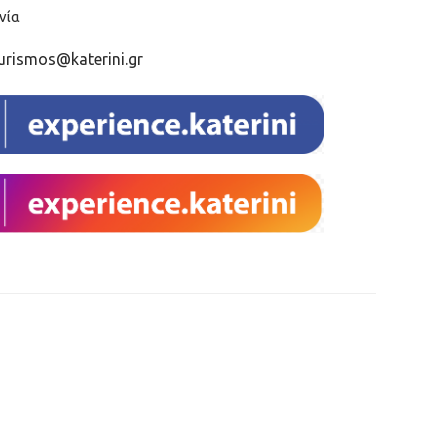
νία
urismos@katerini.gr