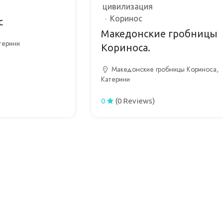
цивилизация
Коринос
с
Македонские гробницы
терини
Кориноса.
Македонские гробницы Кориноса,
Катерини
0
(0 Reviews)