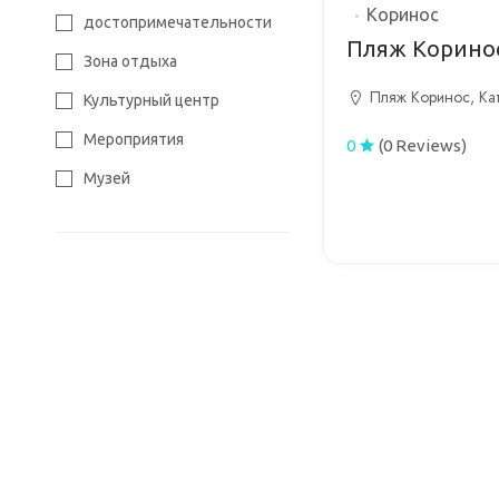
Туризм
Коринос
достопримечательности
Пляж Корино
цивилизация
Зона отдыха
Пляж Коринос, Ка
Культурный центр
Мероприятия
0
(0 Reviews)
Музей
Памятник
храм
цивилизация