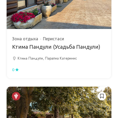
Зона отдыха
Перистаси
Ктима Пандули (Усадьба Пандули)
Ктима Пандули, Паралиа Катеринис
0