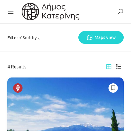
Maps view
Filter
Sort by
4
Results