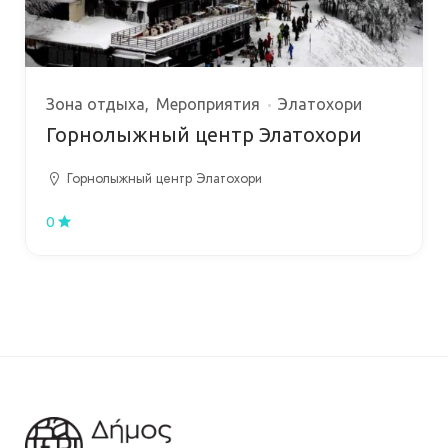
Зона отдыха
Мероприятия
Элатохори
Горнолыжный центр Элатохори
Горнолыжный центр Элатохори
0