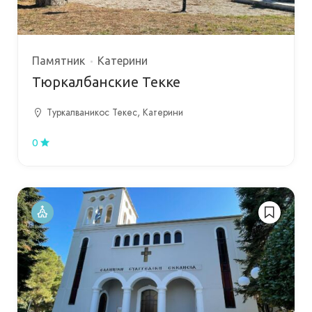
Памятник
Катерини
Тюркалбанские Текке
Туркалваникос Текес, Катерини
0