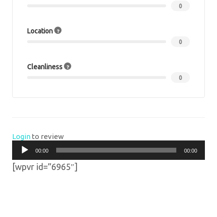
0
Location
0
Cleanliness
0
Login
to review
Audio
00:00
00:00
Player
[wpvr id=”6965″]