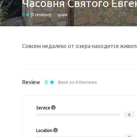
Часовня Святого Евге
0
(0 reviews)
храм
Совсем недалеко от озера находится живопи
Review
0
Base on 0 Reviews
Service
0
Location