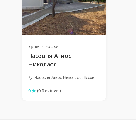
храм
Ехохи
Часовня Агиос
Николаос
Часовня Агиос Николаос, Ехохи
0
(0 Reviews)