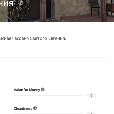
ния
сная часовня Святого Евгения.
Value for Money
0
Cleanliness