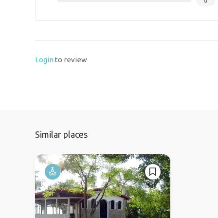
0
Login
to review
Similar places