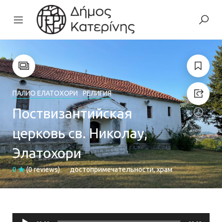
ПАЛИО ЕЛАТОХОРИ
РЕЛИГИЯ
Поствизантийская
церковь св. Николау,
Элатохори
0
(0 reviews)
достопримечательности
храм
Audio