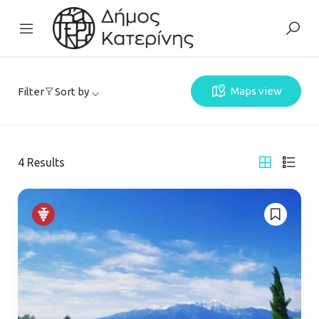
Maps view
Filter
Sort by
4
Results