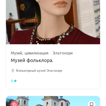
Музей
цивилизация
Элатохори
Музей фольклора.
Фольклорный музей Элатохори
0