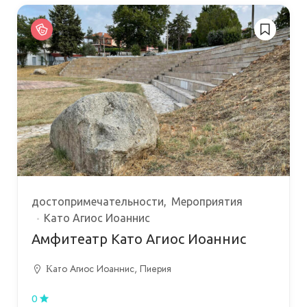
достопримечательности
Мероприятия
Като Агиос Иоаннис
Амфитеатр Κато Агиос Иоаннис
Κато Агиос Иоаннис, Пиерия
0