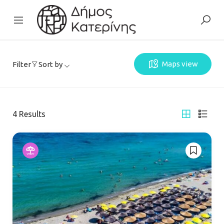
Maps view
Filter
Sort by
4
Results